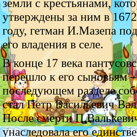
земли с крестьянами, кот
утверждены за ним в 1672 
году, гетман И.Мазепа п
его владения в селе.
В конце 17 века пантусов
перешло к его сыновьям –
последующем разделе соб
стал Петр Васильевич Вал
После смерти П.Валькевич
унаследовала его единств