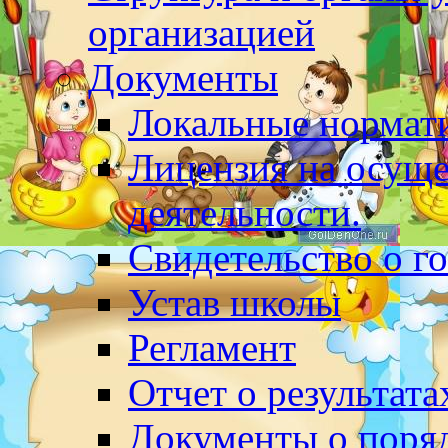
организацией
Документы
Локальные нормат
Лицензия на осуще
деятельности.
Свидетельство о г
Устав школы
Регламент
Отчет о результат
Документы о поряд