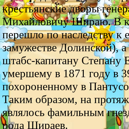
крестьянские дворы гене
Михайловичу Шираю. В ко
перешло по наследству к 
замужестве Долинской), а 
штабс-капитану Степану 
умершему в 1871 году в 3
похороненному в Пантусо
Таким образом, на протя
являлось фамильным гнезд
рода Шираев.