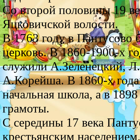
Со второй половины 19 ве
Яцковичской волости.
В 1763 году в Пантусово 
церковь. В 1860-1900-х г
служили А.Зеленецкий, Л
А.Корейша. В 1860-х года
начальная школа, а в 1898
грамоты.
С середины 17 века Панту
крестьянским населением,