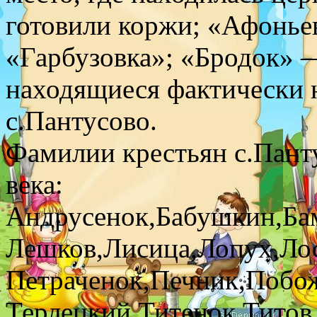
готовили коржи; «Афоньев
«Гарбузовка»; «Бродок» —
находящиеся фактически 
с.Пантусово.
Фамилии крестьян с.Панту
века:
Андрусенок,Бабушкин,Бам
Лешков,Лисица,Лопух,Ло
Петраченок,Печник,Побож
Терлецкий,Титенок,Тито