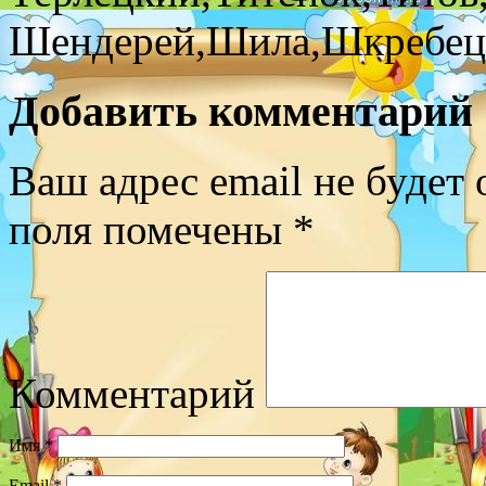
Шендерей,Шила,Шкребец,
Добавить комментарий
Ваш адрес email не будет 
поля помечены
*
Комментарий
Имя
*
Email
*