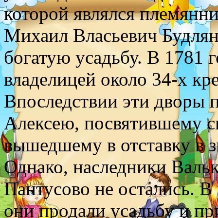
которой являлся племянни
Михаил Власьевич Будлян
богатую усадьбу. В 1781 
владелицей около 34-х кр
Впоследствии эти дворы п
Алексею, посвятившему с
вышедшему в отставку в з
Однако, наследники Валь
Пантусово не остались. В
они продали усадьбу и п