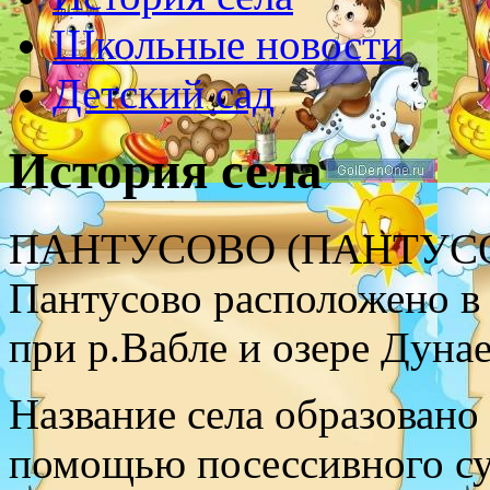
Школьные новости
Детский сад
История села
ПАНТУСОВО (ПАНТУС
Пантусово расположено в 6
при р.Вабле и озере Дунае
Название села образовано
помощью посессивного су