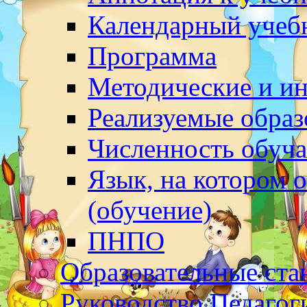
Календарный учеб
Программа
Методические и и
Реализуемые обра
Численность обуч
Язык, на котором 
(обучение)
ПНПО
Образовательные ста
Руководство.Педагог