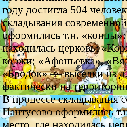
году достигла 504 человек
складывания современной 
оформились т.н. «концы»:
находилась церковь; «Кор
коржи; «Афоньевка», «Вяз
«Бродок» — выселки из д.
фактически на территории
В процессе складывания с
Пантусово оформились т.
место, где находилась це