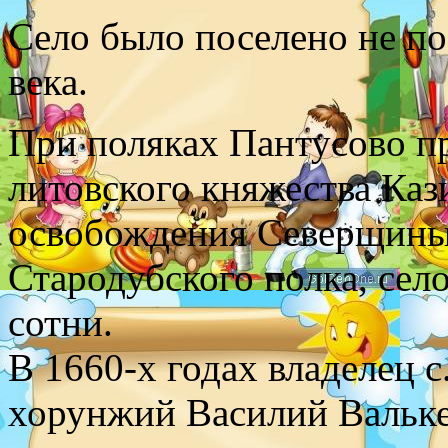
Село было поселено не по
века.
При поляках Пантусово 
литовского княжества Ка
освобождения Северщины 
Стародубского полка, сел
сотни.
В 1660-х годах владелец 
хорунжий Василий Вальке