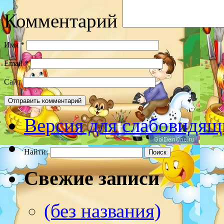
Комментарий
Имя
*
Email
*
Сайт
Версия для слабовидящ
Найти:
Свежие записи
(без названия)