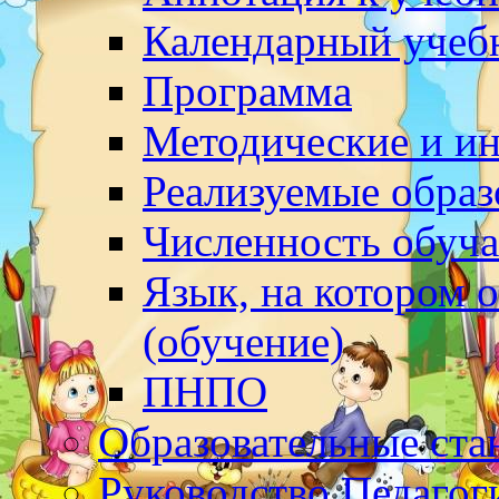
Календарный учеб
Программа
Методические и и
Реализуемые обра
Численность обуч
Язык, на котором 
(обучение)
ПНПО
Образовательные ста
Руководство.Педагог