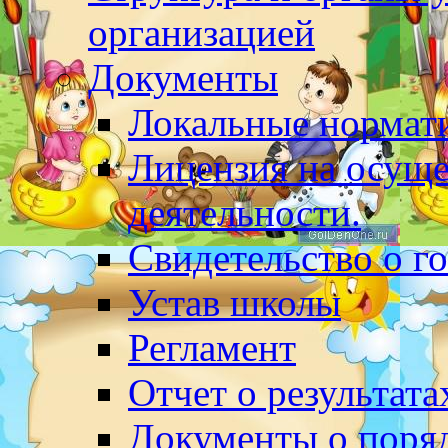
организацией
Документы
Локальные нормат
Лицензия на осуще
деятельности.
Свидетельство о г
Устав школы
Регламент
Отчет о результат
Документы о поряд