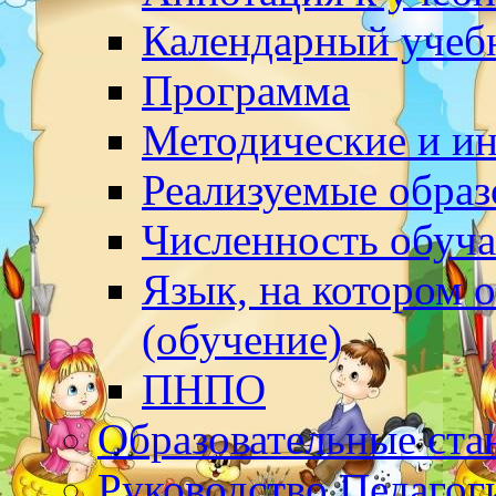
Календарный учеб
Программа
Методические и и
Реализуемые обра
Численность обуч
Язык, на котором 
(обучение)
ПНПО
Образовательные ста
Руководство.Педагог