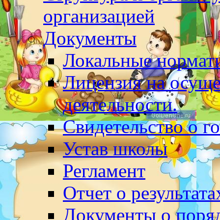
организацией
Документы
Локальные нормат
Лицензия на осуще
деятельности.
Свидетельство о г
Устав школы
Регламент
Отчет о результат
Документы о поряд