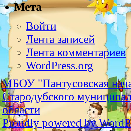
Мета
Войти
Лента записей
Лента комментариев
WordPress.org
МБОУ "Пантусовская нача
Стародубского муниципал
области
Proudly powered by WordPr