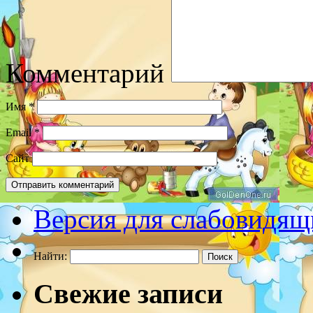
Комментарий
Имя
*
Email
*
Сайт
Версия для слабовидящ
Найти:
Свежие записи