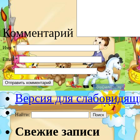
Комментарий
Имя
*
Email
*
Сайт
Версия для слабовидящ
Найти:
Свежие записи