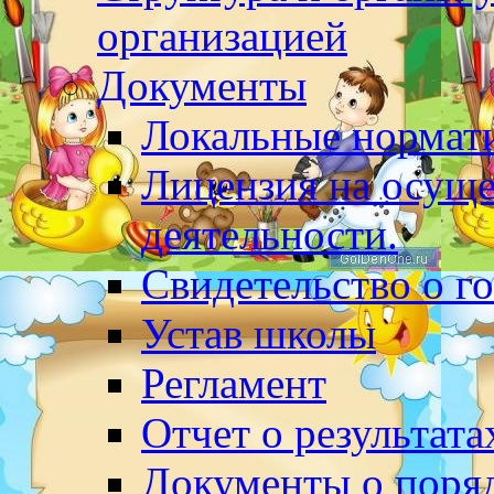
организацией
Документы
Локальные нормат
Лицензия на осуще
деятельности.
Свидетельство о г
Устав школы
Регламент
Отчет о результат
Документы о поряд