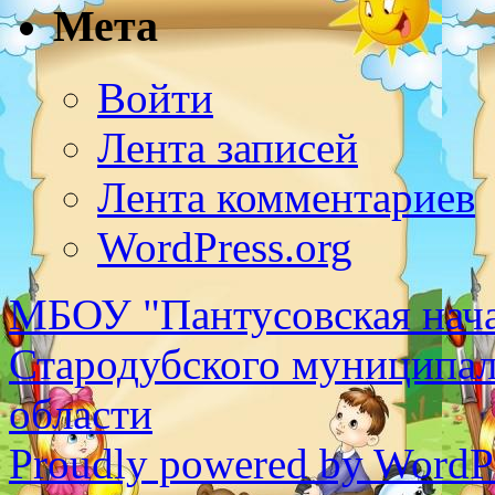
Мета
Войти
Лента записей
Лента комментариев
WordPress.org
МБОУ "Пантусовская нача
Стародубского муниципал
области
Proudly powered by WordPr