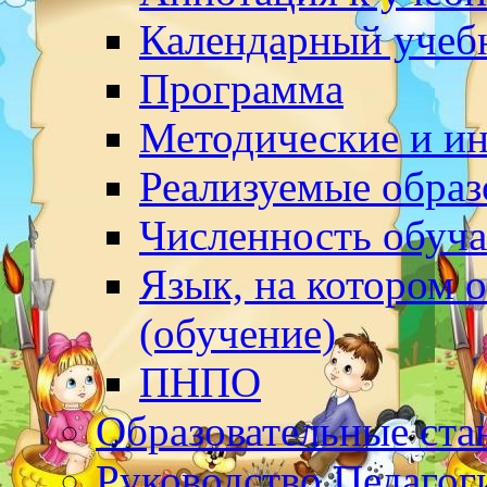
Календарный учеб
Программа
Методические и и
Реализуемые обра
Численность обуч
Язык, на котором 
(обучение)
ПНПО
Образовательные ста
Руководство.Педагог